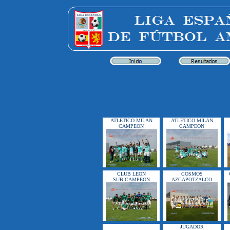
ATLETICO MILAN
ATLETICO MILAN
CAMPEON
CAMPEON
CLUB LEON
COSMOS
SUB CAMPEON
AZCAPOTZALCO
X
JUGADOR