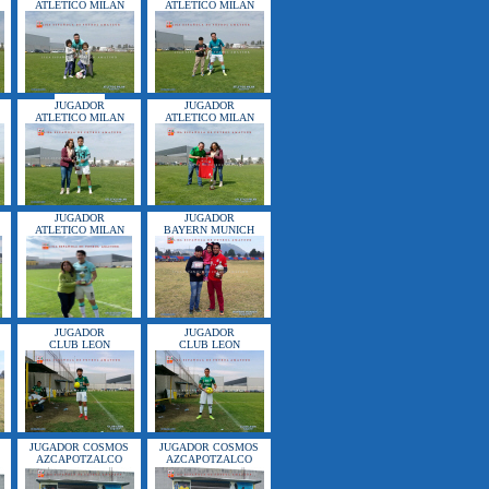
ATLETICO MILAN
ATLETICO MILAN
JUGADOR
JUGADOR
ATLETICO MILAN
ATLETICO MILAN
JUGADOR
JUGADOR
ATLETICO MILAN
BAYERN MUNICH
JUGADOR
JUGADOR
CLUB LEON
CLUB LEON
JUGADOR COSMOS
JUGADOR COSMOS
AZCAPOTZALCO
AZCAPOTZALCO