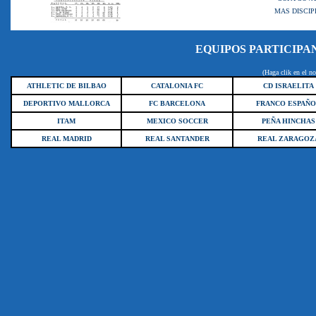
MAS DISCI
EQUIPOS PARTICIPA
(Haga clik en el no
ATHLETIC DE BILBAO
CATALONIA FC
CD ISRAELITA
DEPORTIVO MALLORCA
FC BARCELONA
FRANCO ESPAÑ
ITAM
MEXICO SOCCER
PEÑA HINCHAS
REAL MADRID
REAL SANTANDER
REAL ZARAGOZ