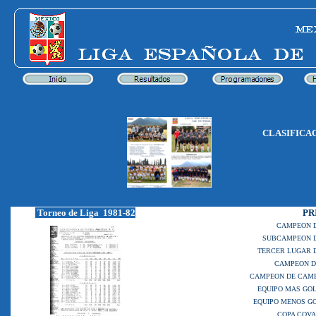
CLASIFICA
Torneo de Liga 1981-82
PR
CAMPEON 
SUBCAMPEON D
TERCER LUGAR 
CAMPEON D
CAMPEON DE CAM
EQUIPO MAS GO
EQUIPO MENOS G
COPA COV