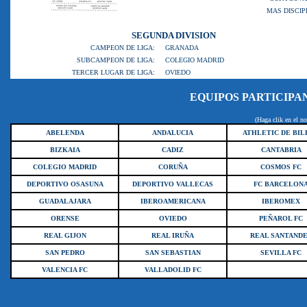
MAS DISCI
SEGUNDA DIVISION
CAMPEON DE LIGA:
GRANADA
SUBCAMPEON DE LIGA:
COLEGIO MADRID
TERCER LUGAR DE LIGA:
OVIEDO
EQUIPOS PARTICIPA
(Haga clik en el no
ABELENDA
ANDALUCIA
ATHLETIC DE BIL
BIZKAIA
CADIZ
CANTABRIA
COLEGIO MADRID
CORUÑA
COSMOS FC
DEPORTIVO OSASUNA
DEPORTIVO VALLECAS
FC BARCELON
GUADALAJARA
IBEROAMERICANA
IBEROMEX
ORENSE
OVIEDO
PEÑAROL FC
REAL GIJON
REAL IRUÑA
REAL SANTAND
SAN PEDRO
SAN SEBASTIAN
SEVILLA FC
VALENCIA FC
VALLADOLID FC