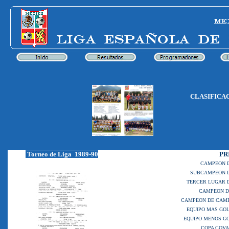
CLASIFICA
Torneo de Liga 1989-90
PR
CAMPEON 
SUBCAMPEON D
TERCER LUGAR 
CAMPEON D
CAMPEON DE CAM
EQUIPO MAS GO
EQUIPO MENOS G
COPA COV