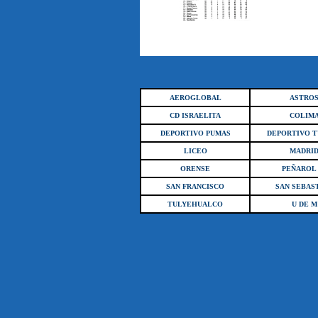
AEROGLOBAL
ASTRO
CD ISRAELITA
COLIM
DEPORTIVO PUMAS
DEPORTIVO 
LICEO
MADRI
ORENSE
PEÑAROL 
SAN FRANCISCO
SAN SEBAS
TULYEHUALCO
U DE M