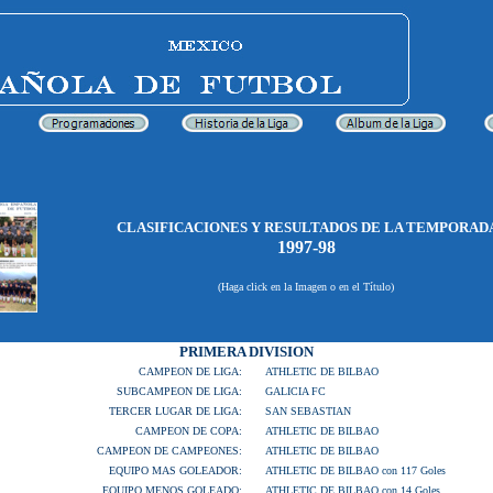
CLASIFICACIONES Y RESULTADOS DE LA TEMPORAD
1997-98
(Haga click en la Imagen o en el Título)
PRIMERA DIVISION
CAMPEON DE LIGA:
ATHLETIC DE BILBAO
SUBCAMPEON DE LIGA:
GALICIA FC
TERCER LUGAR DE LIGA:
SAN SEBASTIAN
CAMPEON DE COPA:
ATHLETIC DE BILBAO
CAMPEON DE CAMPEONES:
ATHLETIC DE BILBAO
EQUIPO MAS GOLEADOR:
ATHLETIC DE BILBAO con 117 Goles
EQUIPO MENOS GOLEADO:
ATHLETIC DE BILBAO con 14 Goles