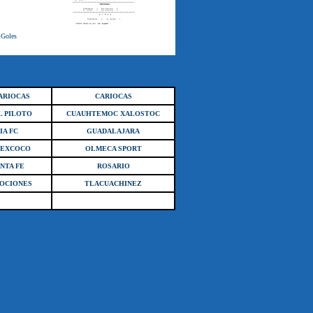
 Goles
ARIOCAS
CARIOCAS
L PILOTO
CUAUHTEMOC XALOSTOC
IA FC
GUADALAJARA
TEXCOCO
OLMECA SPORT
NTA FE
ROSARIO
OCIONES
TLACUACHINEZ