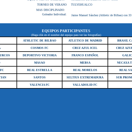
TORNEO DE VERANO
TULYEHUALCO
MAS DISCIPLINADO:
Goleador Individual:
Jaime Manuel Sánchez (Athletic de Bilbao) con 33
EQUIPOS PARTICIPANTES
(Haga clik en el nombre del equipo para ver las fotografías)
S
ATHLETIC DE BILBAO
ATLETICO DE MADRID
BRASIL C
A
COSMOS FC
CRUZ AZUL ICEL
CRUZ AZU
TURCOS
DEPORTIVO VICTORIA
FRANCO ESPAÑOL
GALIC
D
MASAO
MEBSA
NECAXA 
FC
REAL ESTRELLA
REAL MORELOS
REAL SA
TIAN
SANTOS
SELTIUS EXTREMADURA
SUR PROM
VALENCIA FC
VALLADOLID FC