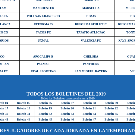
 IMPERIO
HUAJUAPAN
HURACAN
JA
D AM
MANCHESTER
MARSELLA
MERC
LSEA
POLI SAN FRANCISCO
PUMAS
PU
BLANCA
REFORMA 35
REFORMA ATHLETIC
REFORMA 
CISCO
TACOS FC
TAPATIO ATLICPAC
TONY
ARIOS
UXMAL
VALENCIA FC
XAVE SPO
CO
APOCALIPSIS
CHELSEA
GUA
MILAN
PALMAS
PANTHERS
MA FC
REAL SPORTING
SAN MIGUEL BAYERN
VE
TODOS LOS BOLETINES DEL 2019
Todos los Boletines correspondientes a 2019
etín 04
Boletín 05
Boletín 06
Boletín 07
Boletín 08
Boletín 09
Boletí
etín 17
Boletín 18
Boletín 19
Boletín 20
Boletín 21
Boletín 22
Boletí
etín 30
Boletín 31
Boletín 32
Boletín 33
Boletín 34
Boletín 35
Boletí
etín 43
Boletín 44
Boletín 45
Boletín 46
Boletín 47
Boletín 48
Boletí
RES JUGADORES DE CADA JORNADA EN LA TEMPORADA