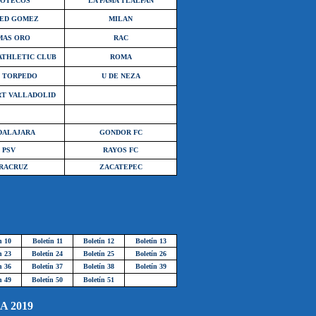
POTECOS
LA FAMA TLALPAN
ED GOMEZ
MILAN
MAS ORO
RAC
ATHLETIC CLUB
ROMA
 TORPEDO
U DE NEZA
RT VALLADOLID
DALAJARA
GONDOR FC
PSV
RAYOS FC
RACRUZ
ZACATEPEC
n 10
Boletín 11
Boletín 12
Boletín 13
n 23
Boletín 24
Boletín 25
Boletín 26
n 36
Boletín 37
Boletín 38
Boletín 39
n 49
Boletín 50
Boletín 51
 2019