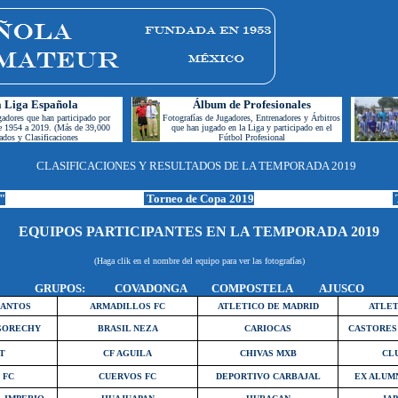
la Liga Española
Á
l
bum de Profesionales
gadores que han participado por
Fotografías
de Jugadores, Entrenadores y Árbitros
e 1954 a 2019. (Más de 39,000
que han jugado en la Liga y participado en el
ados y Clasificaciones
Fútbol Profesional
CLASIFICACIONES Y RESULTADOS DE LA TEMPORADA 2019
"
Torneo de Copa 2019
T
EQUIPOS PARTICIPANTES EN LA
TEMPORADA 2019
(Haga clik en el nombre del equipo para ver las fotografías)
GRUPOS: COVADONGA COMPOSTELA AJUSCO
SANTOS
ARMADILLOS FC
ATLETICO DE MADRID
ATLET
GORECHY
BRASIL NEZA
CARIOCAS
CASTORES
T
CF AGUILA
CHIVAS MXB
CL
 FC
CUERVOS FC
DEPORTIVO CARBAJAL
EX ALUM