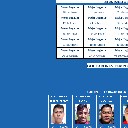
En esta página se m
Mejor Jugador
Mejor Jugador
Mejor Jug
06 de Enero
13 de Enero
20 de En
Mejor Jugador
Mejor Jugador
Mejor Jug
17 de Marzo
24 de Marzo
31 de Ma
Mejor Jugador
Mejor Jugador
Mejor Jug
02 de Junio
09 de Junio
16 de Ju
Mejor Jugador
Mejor Jugador
Mejor Jug
11 de Agosto
18 de Agosto
25 de Ago
Mejor Jugador
Mejor Jugador
Mejor Jug
20 de Octubre
27 de Octubre
03 de Novi
GOLEADORES TEMPOR