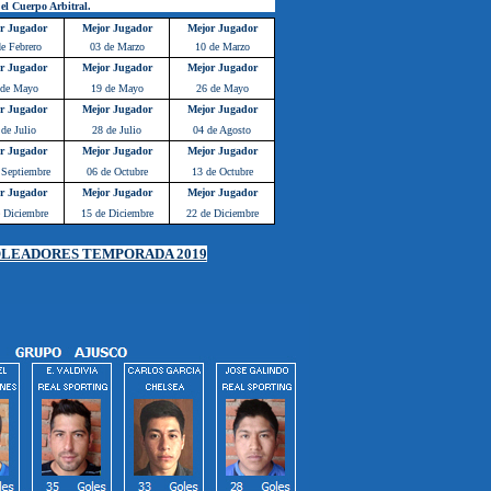
 el Cuerpo Arbitral.
r Jugador
Mejor Jugador
Mejor Jugador
e Febrero
03 de Marzo
10 de Marzo
r Jugador
Mejor Jugador
Mejor Jugador
 de Mayo
19 de Mayo
26 de Mayo
r Jugador
Mejor Jugador
Mejor Jugador
 de Julio
28 de Julio
04 de Agosto
r Jugador
Mejor Jugador
Mejor Jugador
 Septiembre
06 de Octubre
13 de Octubre
r Jugador
Mejor Jugador
Mejor Jugador
 Diciembre
15 de Diciembre
22 de Diciembre
OLEADORES TEMPORADA 2019