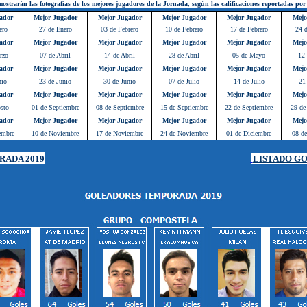
ostrarán las fotografías de los mejores jugadores de la Jornada, según las calificaciones reportadas por
ador
Mejor Jugador
Mejor Jugador
Mejor Jugador
Mejor Jugador
Mejo
ero
27 de Enero
03 de Febrero
10 de Febrero
17 de Febrero
24 d
ador
Mejor Jugador
Mejor Jugador
Mejor Jugador
Mejor Jugador
Mejo
rzo
07 de Abril
14 de Abril
28 de Abril
05 de Mayo
12
ador
Mejor Jugador
Mejor Jugador
Mejor Jugador
Mejor Jugador
Mejo
nio
23 de Junio
30 de Junio
07 de Julio
14 de Julio
21
ador
Mejor Jugador
Mejor Jugador
Mejor Jugador
Mejor Jugador
Mejo
sto
01 de Septiembre
08 de Septiembre
15 de Septiembre
22 de Septiembre
29 de
ador
Mejor Jugador
Mejor Jugador
Mejor Jugador
Mejor Jugador
Mejo
embre
10 de Noviembre
17 de Noviembre
24 de Noviembre
01 de Diciembre
08 de
ADA 2019
LISTADO G