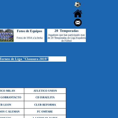
20 Temporadas
Fotos de Equipos
Jugadores que han participado mas
Fotos de 1954 a la fecha
de 20 Temporadas en Liga Española
de Fútbol
orneo de Liga "Clausura 2019"
ICO MILAN
ATLETICO UNION
 GOBRANTACTO
CD ISRAELITA
UB LEON
CLUB REFORMA
NOS C ALEMAN
FC OMTARE