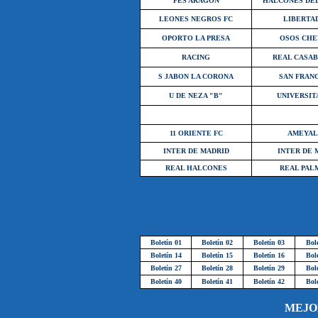
FES ARAGON
HALCONES DEL
LEONES NEGROS FC
LIBERTA
OPORTO LA PRESA
OSOS CHE
RACING
REAL CASA
S JABON LA CORONA
SAN FRAN
U DE NEZA "B"
UNIVERSIT
11 ORIENTE FC
AMEYAL
INTER DE MADRID
INTER DE 
REAL HALCONES
REAL PAL
Boletín 01
Boletín 02
Boletín 03
Bol
Boletín 14
Boletín 15
Boletín 16
Bol
Boletín 27
Boletín 28
Boletín 29
Bol
Boletín 40
Boletín 41
Boletín 42
Bol
MEJO