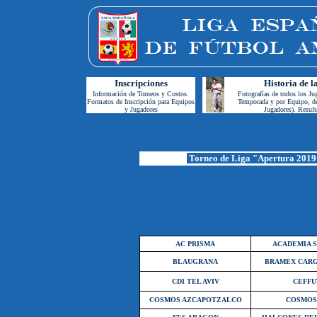
Inscripciones
Historia de 
Información de Torneos y Costos.
F
otografías de todos los Ju
Formatos de Inscripción para Equipos
Temporada y por Equipo, d
y Jugadores
Jugadores)
. Result
Torneo de Liga "Apertura 2019
AC PRISMA
ACADEMIA 
BLAUGRANA
BRAMEX CAR
CDI TEL AVIV
CEFFU
COSMOS AZCAPOTZALCO
COSMOS