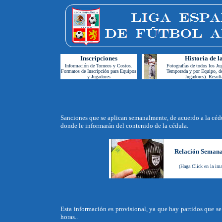
Inscripciones
Historia de 
Información de Torneos y Costos.
F
otografías de todos los Ju
Formatos de Inscripción para Equipos
Temporada y por Equipo, d
y Jugadores
Jugadores)
. Result
Sanciones que se aplican semanalmente, de acuerdo a la cédula
donde le informarán del contenido de la cédula.
Relación Semana
(Haga Click en la ima
Esta información es provisional, ya que hay partidos que s
horas..