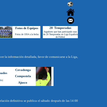
20 Temporadas
Fotos de Equipos
Jugadores que han participado mas
Fotos de 1954 a la fecha
de 20 Temporadas en Liga Española
de Fútbol
ocer la información detallada, favor de comunicarse a la Liga,
Covadonga
nados
Compostela
ulo
)
Ajusco
lación definitiva se publica el sábado después de las 14:00