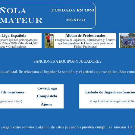
la Liga Española
Á
l
bum de Profesionales
gadores que han participado por
Fotografías
de Jugadores, Entrenadores y Árbitros
e 1954 a 2026. (Más de 44,000
que han jugado en la Liga y participado en el
ados y Clasificaciones
Fútbol Profesional
SANCIONES A EQUIPOS Y JUGADORES
 arbitral. Se relaciona al Jugador, la sanción y el artículo que se aplica. Para con
Covadonga
l de Sanciones
Listado de Jugadores Sancio
Compostela
gen o en el título
)
(Haga Click en la imagen o en el tít
Ajusco
e juegan entre semana y alguno de estos jugadores pueden cumplir su sanción. La re