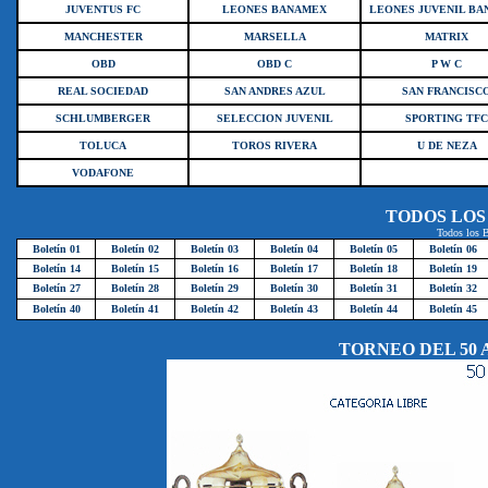
JUVENTUS FC
LEONES BANAMEX
LEONES JUVENIL B
MANCHESTER
MARSELLA
MATRIX
OBD
OBD C
P W C
REAL SOCIEDAD
SAN ANDRES AZUL
SAN FRANCISC
SCHLUMBERGER
SELECCION JUVENIL
SPORTING TFC
TOLUCA
TOROS RIVERA
U DE NEZA
VODAFONE
TODOS LOS 
Todos los B
Boletín 01
Boletín 02
Boletín 03
Boletín 04
Boletín 05
Boletín 06
Boletín 14
Boletín 15
Boletín 16
Boletín 17
Boletín 18
Boletín 19
Boletín 27
Boletín 28
Boletín 29
Boletín 30
Boletín 31
Boletín 32
Boletín 40
Boletín 41
Boletín 42
Boletín 43
Boletín 44
Boletín 45
TORNEO DEL 50