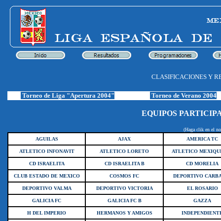
CLASIFICACIONES Y R
Torneo de Liga "Apertura 2004"
Torneo de Verano 2004
EQUIPOS PARTICIP
(Haga clik en el no
AGUILAS
AJAX
AMERICA TC
ATLETICO INFONAVIT
ATLETICO LORETO
ATLETICO MEXIQU
CD ISRAELITA
CD ISRAELITA B
CD MORELIA
CLUB ESTADO DE MEXICO
COSMOS FC
DEPORTIVO CARB
DEPORTIVO VALMA
DEPORTIVO VICTORIA
EL ROSARIO
GALICIA FC
GALICIA FC B
GAZZA
H DEL IMPERIO
HERMANOS Y AMIGOS
INDEPENDIENT