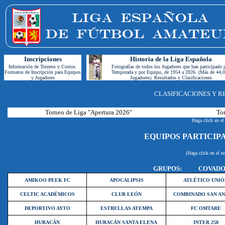
Inscripciones
Historia de la Liga Española
Información de Torneos y Costos.
F
otografías de todos los Jugadores que han participado 
Formatos de Inscripción para Equipos
Temporada y por Equipo, de 1954 a 2026. (Más de 44,
y Jugadores
Jugadores)
. Resultados y Clasificaciones
CLASIFICACIONES Y R
Torneo de Liga "Apertura 2026"
To
Haga click en el
EQUIPOS PARTICIP
(Haga click en el n
GRUPOS: COVAD
AMIKOO PEEK FC
APOCALIPSIS
ATLÉTICO UNIÓ
CELTIC ACADÉMICOS
CLUB LEÓN
COMBINADO SAN A
DEPORTIVO AYTO
ESTRELLAS ATEMPA
FC OMTARE
HURACÁN
HURACÁN SANTA ELENA
INTER 258