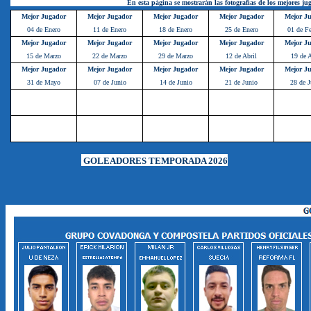
En esta página se mostrarán las fotografías de los mejores ju
Mejor Jugador
Mejor Jugador
Mejor Jugador
Mejor Jugador
Mejor J
04 de Enero
11 de Enero
18 de Enero
25 de Enero
01 de Fe
Mejor Jugador
Mejor Jugador
Mejor Jugador
Mejor Jugador
Mejor J
15 de Marzo
22 de Marzo
29 de Marzo
12 de Abril
19 de A
Mejor Jugador
Mejor Jugador
Mejor Jugador
Mejor Jugador
Mejor J
31 de Mayo
07 de Junio
14 de Junio
21 de Junio
28 de J
GOLEADORES TEMPORADA 2026